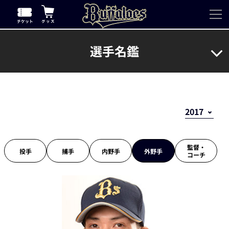
選手名鑑
監督・
投手
捕手
内野手
外野手
コーチ