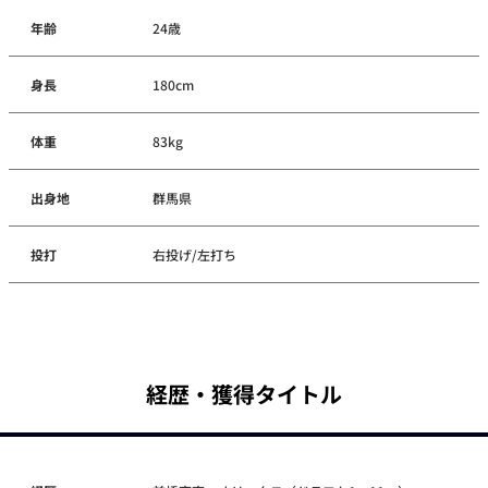
年齢
24歳
身長
180cm
体重
83kg
出身地
群馬県
投打
右投げ/左打ち
経歴・獲得タイトル