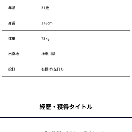
年齢
31歳
身長
178cm
体重
73kg
出身地
神奈川県
投打
右投げ/左打ち
経歴・獲得タイトル