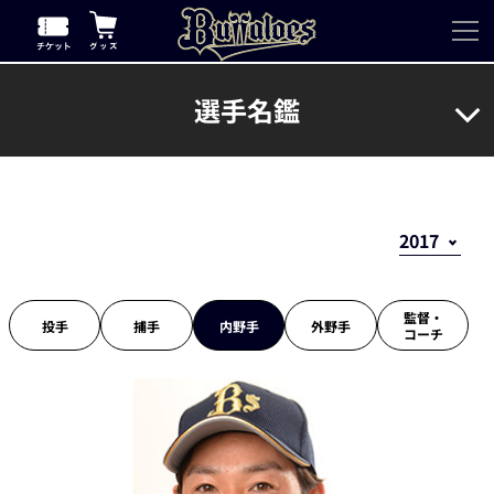
選手名鑑
監督・
投手
捕手
内野手
外野手
コーチ