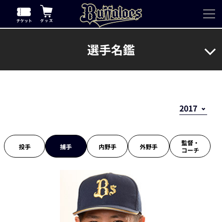
選手名鑑
監督・
投手
捕手
内野手
外野手
コーチ