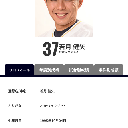
37
若月 健矢
わかつき けんや
年度別成績
試合別成績
条件別成績
プロフィール
登録名/本名
若月 健矢
ふりがな
わかつき けんや
生年月日
1995年10月04日