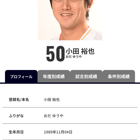
50
小田 裕也
おだ ゆうや
年度別成績
試合別成績
条件別成績
プロフィール
登録名/本名
小田 裕也
ふりがな
おだ ゆうや
生年月日
1989年11月04日