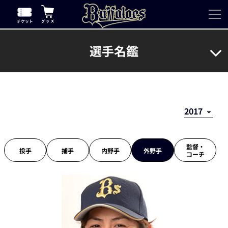
選手名鑑
監督・
投手
捕手
内野手
外野手
コーチ