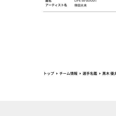
LIFE so GOOD!!
曲名
アーティスト名
倖田來未
トップ
チーム情報
選手名鑑
黒木 優