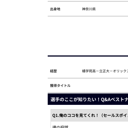
出身地
神奈川県
経歴
橘学苑高－立正大－オリックス
獲得タイトル
選手のここが知りたい！Q&Aベスト
Q1.俺のココを見てくれ！（セールスポ
魂の投球