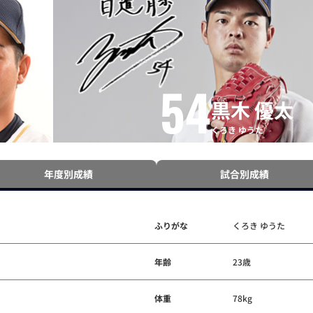
54
黒木 優太
くろき ゆうた
年度別成績
試合別成績
ふりがな
くろき ゆうた
年齢
23歳
体重
78kg