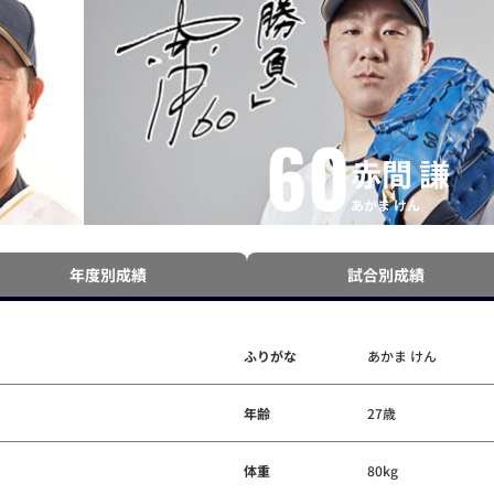
60
赤間 謙
あかま けん
年度別成績
試合別成績
ふりがな
あかま けん
年齢
27歳
体重
80kg