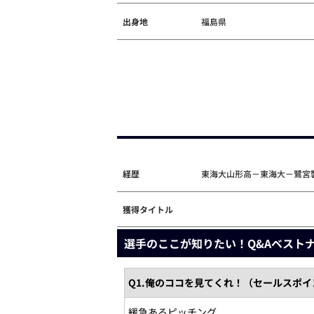
出身地
福島県
経歴
東海大山形高－東海大－鷺宮
獲得タイトル
選手のここが知りたい！Q&Aベスト
Q1.俺のココを見てくれ！（セールスポ
緩急あるピッチング