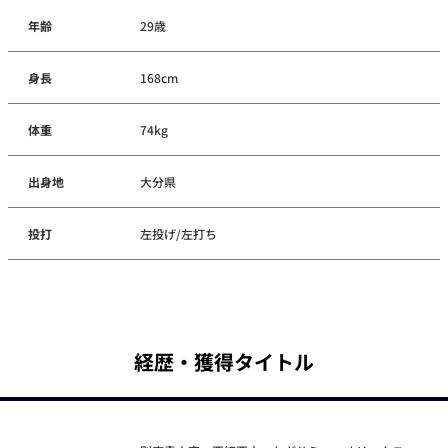
年齢
29歳
身長
168cm
体重
74kg
出身地
大分県
投打
左投げ/左打ち
経歴・獲得タイトル