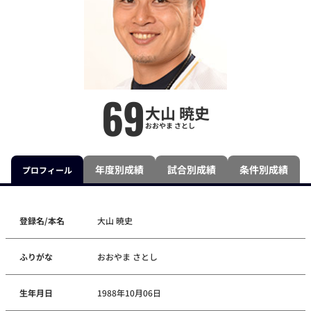
69
大山 暁史
おおやま さとし
年度別成績
試合別成績
条件別成績
プロフィール
登録名/本名
大山 暁史
ふりがな
おおやま さとし
生年月日
1988年10月06日