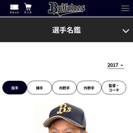
選手名鑑
監督・
投手
捕手
内野手
外野手
コーチ