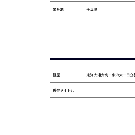
出身地
千葉県
経歴
東海大浦安高－東海大－日立製作
獲得タイトル