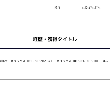
投打
右投げ/右打ち
経歴・獲得タイトル
所－オリックス（D1・89～96引退）－オリックス（01～03、08～10）－楽天（