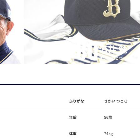
80
酒井 勉
さかい つとむ
ふりがな
さかい つとむ
年齢
56歳
体重
74kg