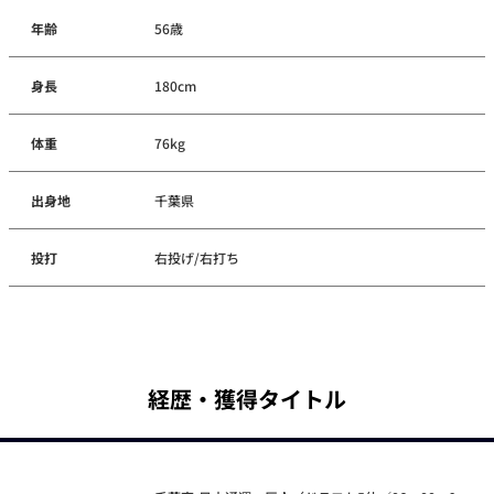
年齢
56歳
身長
180cm
体重
76kg
出身地
千葉県
投打
右投げ/右打ち
経歴・獲得タイトル