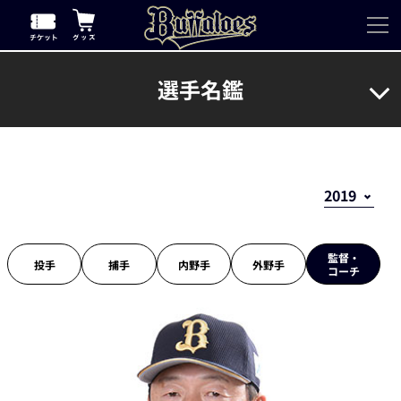
選手名鑑
監督・
投手
捕手
内野手
外野手
コーチ