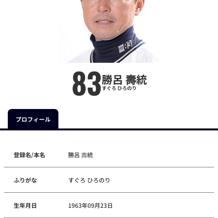
83
勝呂 壽統
すぐろ ひろのり
プロフィール
登録名/本名
勝呂 壽統
ふりがな
すぐろ ひろのり
生年月日
1963年09月23日