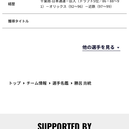
千葉商-日本通運－巨人（ドラフト5位／86・88～9
経歴
1）－オリックス（92～96）－近鉄（97～99）
獲得タイトル
トップ
チーム情報
選手名鑑
勝呂 壽統
SUPPORTED BY