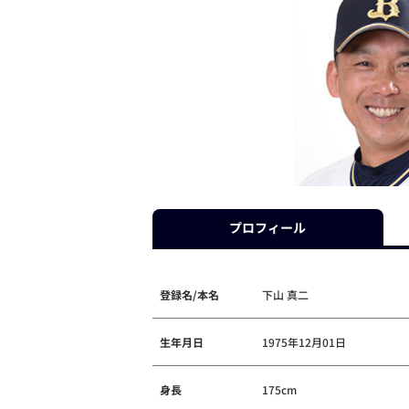
プロフィール
登録名/本名
下山 真二
生年月日
1975年12月01日
身長
175cm