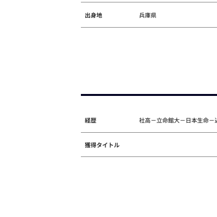
出身地
兵庫県
経歴
社高－立命館大－日本生命－近
獲得タイトル