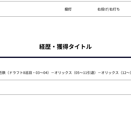
投打
右投げ/右打ち
経歴・獲得タイトル
鉄（ドラフト8巡目・03～04）－オリックス（05～11引退）－オリックス（12～