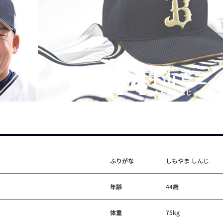
74
下山 真二
しもやま しんじ
ふりがな
しもやま しんじ
年齢
44歳
体重
75kg