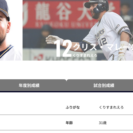
12
クリス・マレー
くりすまれえろ
年度別成績
試合別成績
ふりがな
くりすまれえろ
年齢
31歳