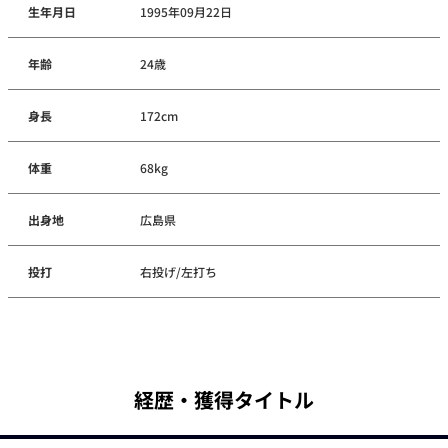
生年月日
1995年09月22日
年齢
24歳
身長
172cm
体重
68kg
出身地
広島県
投打
右投げ/左打ち
経歴・獲得タイトル