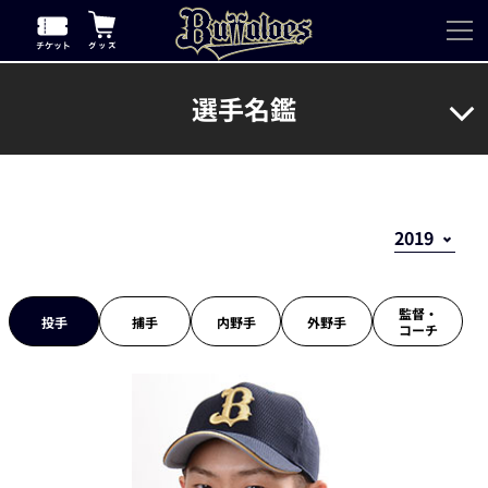
選手名鑑
監督・
投手
捕手
内野手
外野手
コーチ