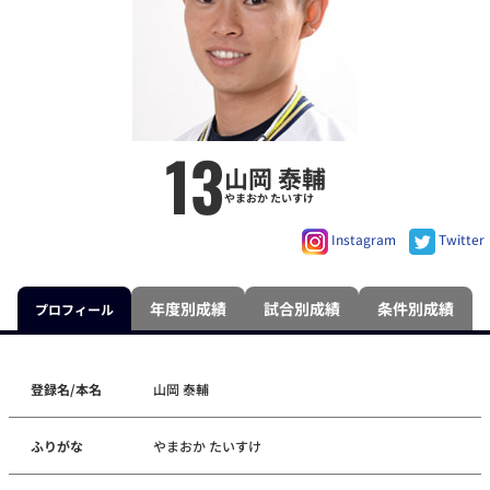
13
山岡 泰輔
やまおか たいすけ
Instagram
Twitter
年度別成績
試合別成績
条件別成績
プロフィール
登録名/本名
山岡 泰輔
ふりがな
やまおか たいすけ