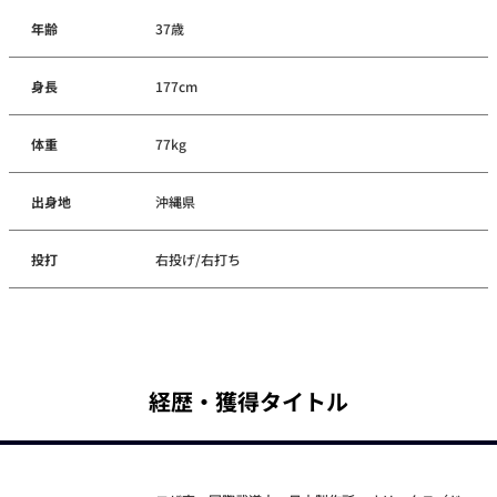
年齢
37歳
身長
177cm
体重
77kg
出身地
沖縄県
投打
右投げ/右打ち
経歴・獲得タイトル