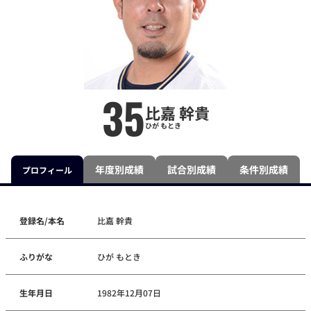
35
比嘉 幹貴
ひが もとき
年度別成績
試合別成績
条件別成績
プロフィール
登録名/本名
比嘉 幹貴
ふりがな
ひが もとき
生年月日
1982年12月07日