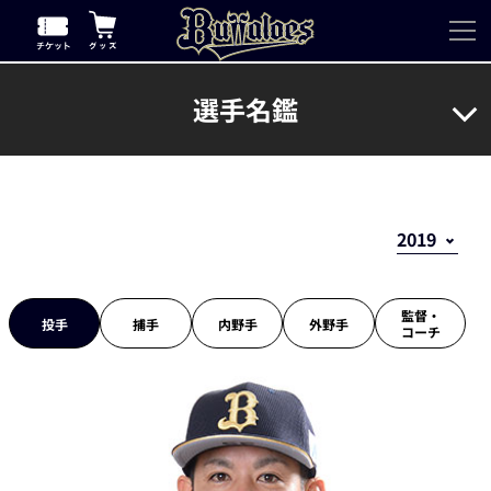
選手名鑑
監督・
投手
捕手
内野手
外野手
コーチ