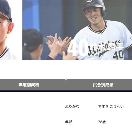
40
鈴木 昂平
すずき こうへい
年度別成績
試合別成績
ふりがな
すずき こうへい
年齢
28歳