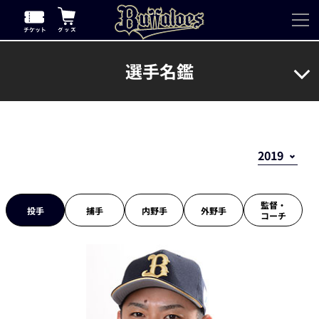
選手名鑑
監督・
投手
捕手
内野手
外野手
コーチ