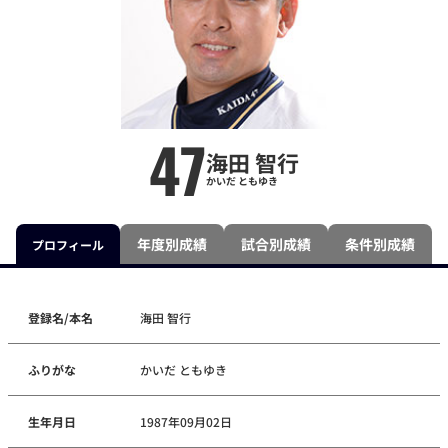
47
海田 智行
かいだ ともゆき
年度別成績
試合別成績
条件別成績
プロフィール
登録名/本名
海田 智行
ふりがな
かいだ ともゆき
生年月日
1987年09月02日