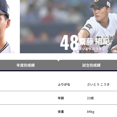
48
齋藤 綱記
さいとう こうき
年度別成績
試合別成績
ふりがな
さいとう こうき
年齢
23歳
体重
84kg