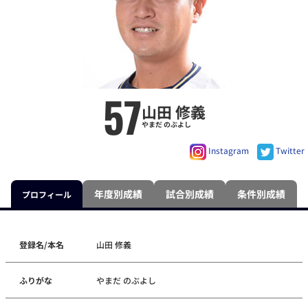
57
山田 修義
やまだ のぶよし
Instagram
Twitter
年度別成績
試合別成績
条件別成績
プロフィール
登録名/本名
山田 修義
ふりがな
やまだ のぶよし