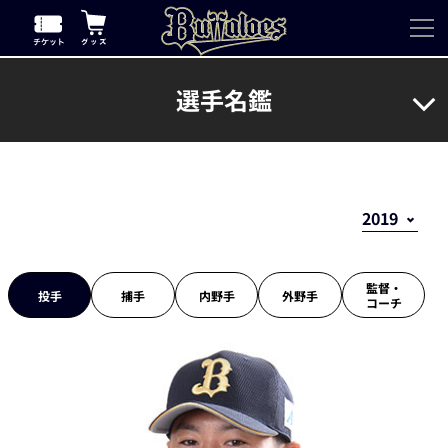
選手名鑑
監督・
投手
捕手
内野手
外野手
コーチ