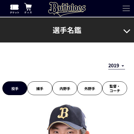
選手名鑑
監督・
投手
捕手
内野手
外野手
コーチ