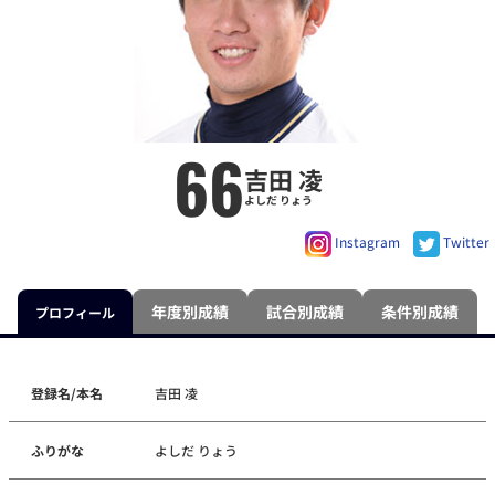
66
吉田 凌
よしだ りょう
Instagram
Twitter
年度別成績
試合別成績
条件別成績
プロフィール
登録名/本名
吉田 凌
ふりがな
よしだ りょう