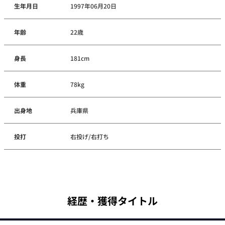
生年月日
1997年06月20日
年齢
22歳
身長
181cm
体重
78kg
出身地
兵庫県
投打
右投げ/右打ち
経歴・獲得タイトル