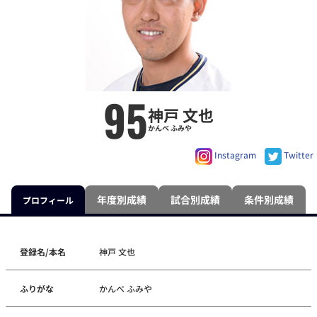
95
神戸 文也
かんべ ふみや
Instagram
Twitter
年度別成績
試合別成績
条件別成績
プロフィール
登録名/本名
神戸 文也
ふりがな
かんべ ふみや