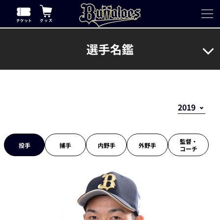
選手名鑑
監督・
投手
捕手
内野手
外野手
コーチ