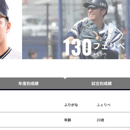
130
フェリペ
ふぇりぺ
年度別成績
試合別成績
ふりがな
ふぇりぺ
年齢
20歳