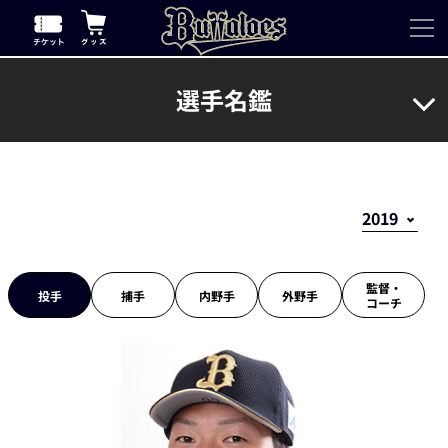
選手名鑑
監督・
投手
捕手
内野手
外野手
コーチ