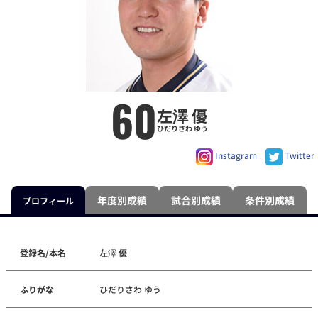
60
左澤 優
ひだりさわ ゆう
Instagram
Twitter
年度別成績
試合別成績
条件別成績
プロフィール
登録名/本名
左澤 優
ふりがな
ひだりさわ ゆう