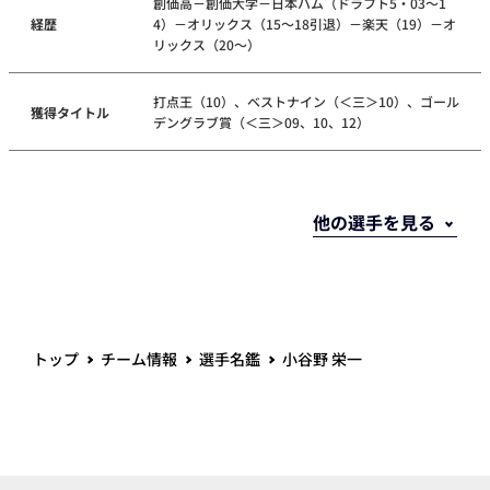
創価高－創価大学－日本ハム（ドラフト5・03～1
経歴
4）－オリックス（15～18引退）－楽天（19）－オ
リックス（20～）
打点王（10）、ベストナイン（＜三＞10）、ゴール
獲得タイトル
デングラブ賞（＜三＞09、10、12）
トップ
チーム情報
選手名鑑
小谷野 栄一