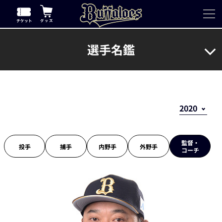
選手名鑑
監督・
投手
捕手
内野手
外野手
コーチ