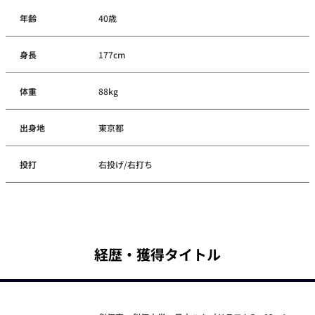
年齢
40歳
身長
177cm
体重
88kg
出身地
東京都
投打
右投げ/右打ち
経歴・獲得タイトル