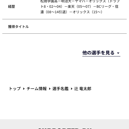
松商学園高－明治大－ヤマハ－オリックス（ドラフ
経歴
ト8・02～04）－楽天（05～07）－BCリーグ・信
濃（08～14引退）－オリックス（15～）
獲得タイトル
トップ
チーム情報
選手名鑑
辻 竜太郎