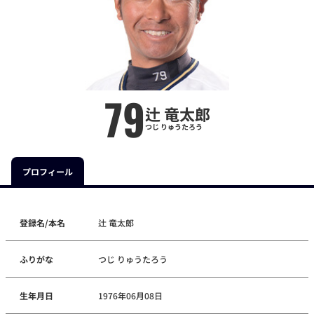
79
辻 竜太郎
つじ りゅうたろう
プロフィール
登録名/本名
辻 竜太郎
ふりがな
つじ りゅうたろう
生年月日
1976年06月08日