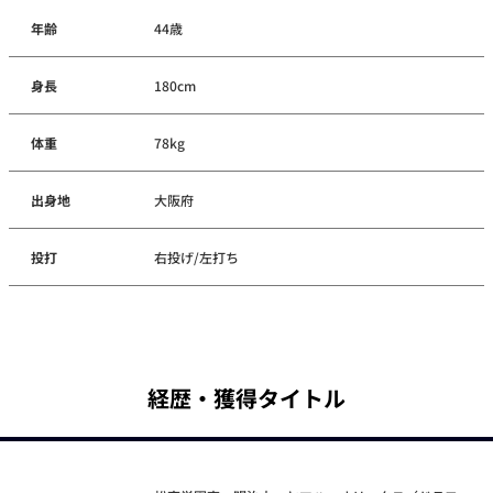
年齢
44歳
身長
180cm
体重
78kg
出身地
大阪府
投打
右投げ/左打ち
経歴・獲得タイトル