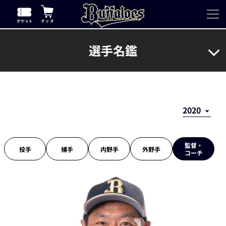
選手名鑑
監督・
投手
捕手
内野手
外野手
コーチ