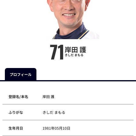
71
岸田 護
きしだ まもる
プロフィール
登録名/本名
岸田 護
ふりがな
きしだ まもる
生年月日
1981年05月10日