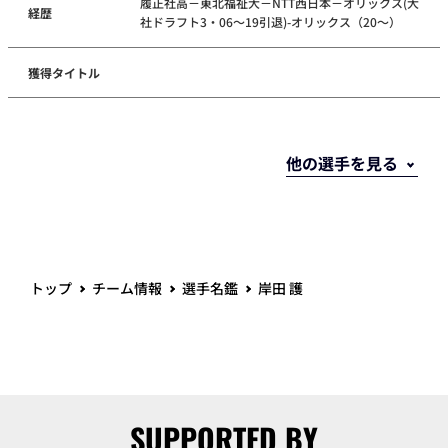
履正社高－東北福祉大－NTT西日本－オリックス(大
経歴
社ドラフト3・06～19引退)-オリックス（20～）
獲得タイトル
トップ
チーム情報
選手名鑑
岸田 護
SUPPORTED BY