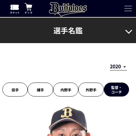
選手名鑑
監督・
投手
捕手
内野手
外野手
コーチ