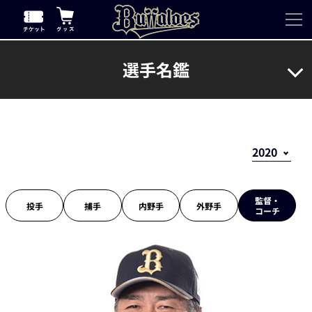
選手名鑑
監督・
投手
捕手
内野手
外野手
コーチ