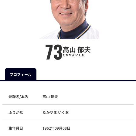
73
高山 郁夫
たかやま いくお
プロフィール
登録名/本名
高山 郁夫
ふりがな
たかやま いくお
生年月日
1962年09月08日