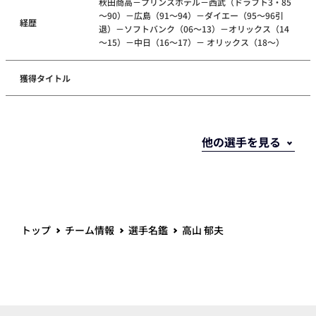
秋田商高－プリンスホテル－西武（ドラフト3・85
～90）－広島（91～94）－ダイエー（95～96引
経歴
退）－ソフトバンク（06～13）－オリックス（14
～15）－中日（16～17）－ オリックス（18～）
獲得タイトル
トップ
チーム情報
選手名鑑
高山 郁夫