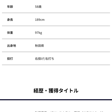
年齢
58歳
身長
189cm
体重
97kg
出身地
秋田県
投打
右投げ/右打ち
経歴・獲得タイトル