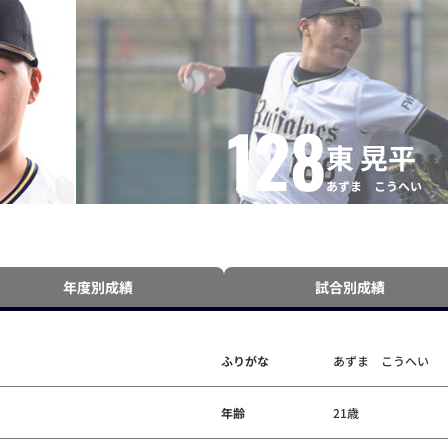
128
東 晃平
あずま こうへい
年度別成績
試合別成績
ふりがな
あずま こうへい
年齢
21歳