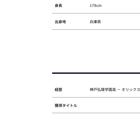
身長
178cm
出身地
兵庫県
経歴
神戸弘陵学園高 － オリック
獲得タイトル