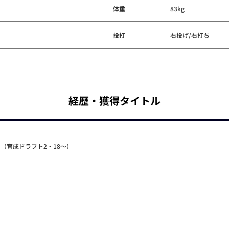
体重
83kg
投打
右投げ/右打ち
経歴・獲得タイトル
ス（育成ドラフト2・18～）