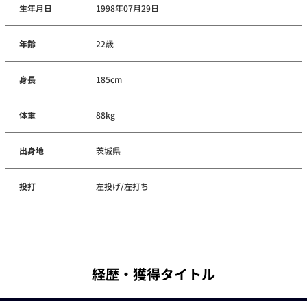
生年月日
1998年07月29日
年齢
22歳
身長
185cm
体重
88kg
出身地
茨城県
投打
左投げ/左打ち
経歴・獲得タイトル