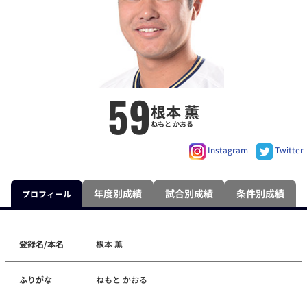
59
根本 薫
ねもと かおる
Instagram
Twitter
年度別成績
試合別成績
条件別成績
プロフィール
登録名/本名
根本 薫
ふりがな
ねもと かおる