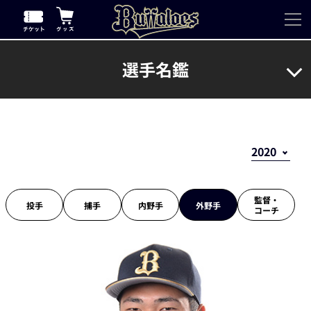
選手名鑑
監督・
投手
捕手
内野手
外野手
コーチ