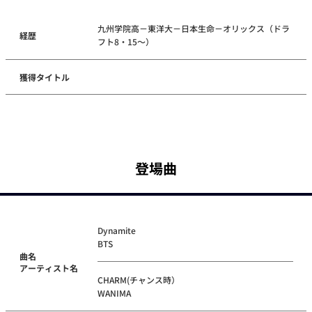
九州学院高－東洋大－日本生命－オリックス（ドラ
経歴
フト8・15～）
獲得タイトル
登場曲
Dynamite
BTS
曲名
アーティスト名
CHARM(チャンス時）
WANIMA