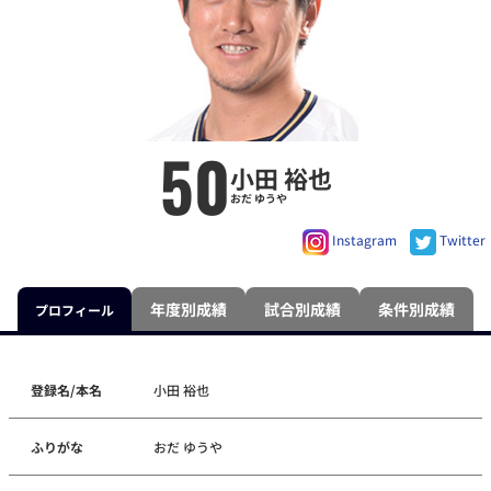
50
小田 裕也
おだ ゆうや
Instagram
Twitter
年度別成績
試合別成績
条件別成績
プロフィール
登録名/本名
小田 裕也
ふりがな
おだ ゆうや