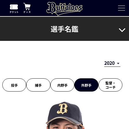
選手名鑑
監督・
投手
捕手
内野手
外野手
コーチ