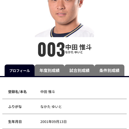
003
中田 惟斗
なかた ゆいと
年度別成績
試合別成績
条件別成績
プロフィール
登録名/本名
中田 惟斗
ふりがな
なかた ゆいと
生年月日
2001年09月13日