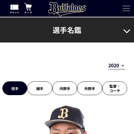
選手名鑑
監督・
投手
捕手
内野手
外野手
コーチ