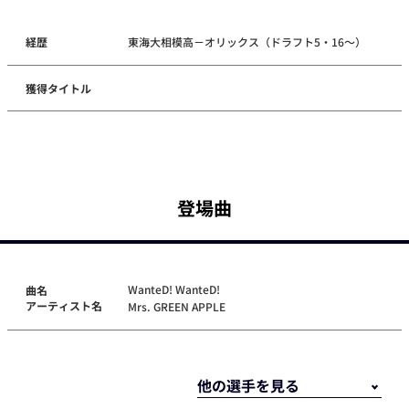
経歴
東海大相模高－オリックス（ドラフト5・16～）
獲得タイトル
登場曲
WanteD! WanteD!
曲名
アーティスト名
Mrs. GREEN APPLE