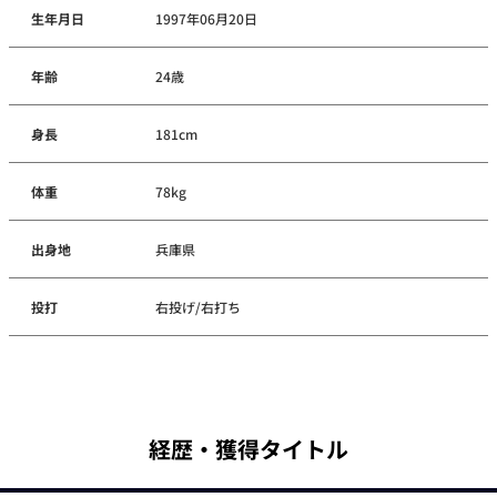
生年月日
1997年06月20日
年齢
24歳
身長
181cm
体重
78kg
出身地
兵庫県
投打
右投げ/右打ち
経歴・獲得タイトル