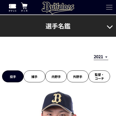
選手名鑑
監督・
投手
捕手
内野手
外野手
コーチ