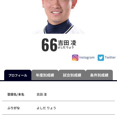
66
吉田 凌
よしだ りょう
Instagram
Twitter
年度別成績
試合別成績
条件別成績
プロフィール
登録名/本名
吉田 凌
ふりがな
よしだ りょう