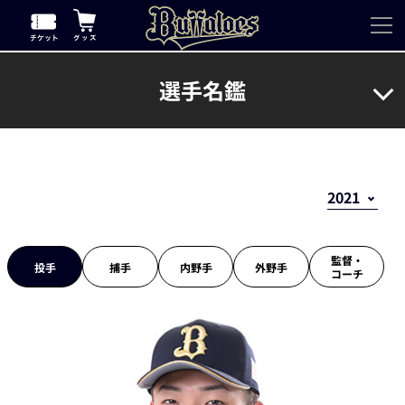
選手名鑑
監督・
投手
捕手
内野手
外野手
コーチ