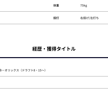
体重
75kg
投打
右投げ/左打ち
経歴・獲得タイトル
命－オリックス（ドラフト8・15～）