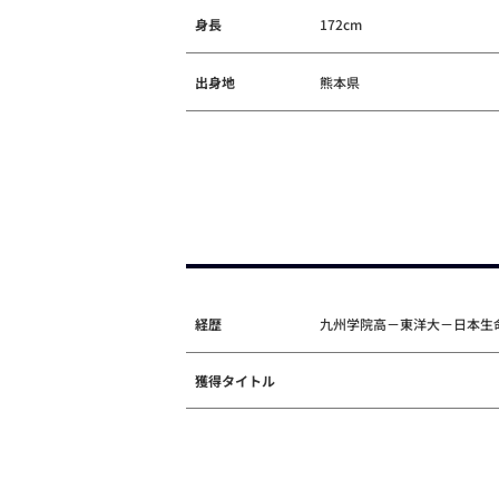
身長
172cm
出身地
熊本県
経歴
九州学院高－東洋大－日本生
獲得タイトル