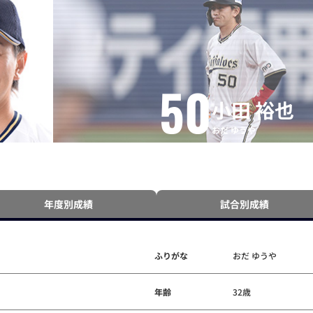
50
小田 裕也
おだ ゆうや
年度別成績
試合別成績
ふりがな
おだ ゆうや
年齢
32歳