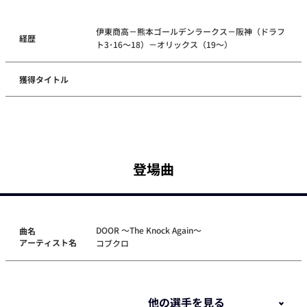
伊東商高－熊本ゴールデンラークス－阪神（ドラフ
経歴
ト3･16～18）－オリックス（19～）
獲得タイトル
登場曲
DOOR ～The Knock Again～
曲名
アーティスト名
コブクロ