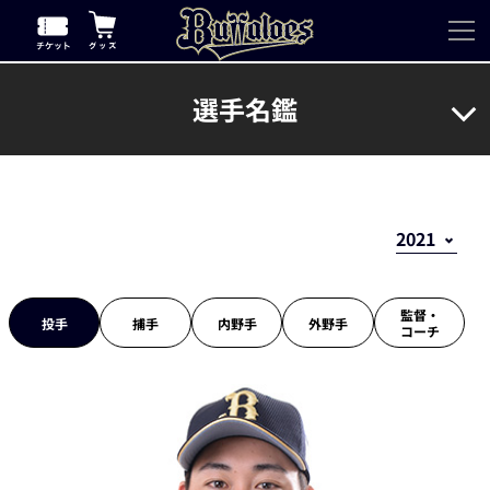
選手名鑑
監督・
投手
捕手
内野手
外野手
コーチ