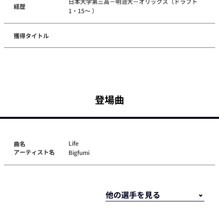
日本大学第三高－明治大－オリックス（ドラフト
経歴
1・15～ ）
獲得タイトル
登場曲
Life
曲名
アーティスト名
Bigfumi