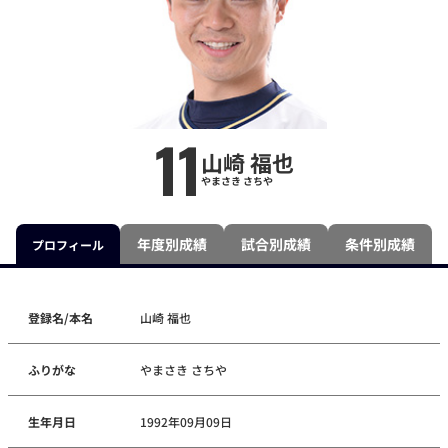
11
山崎 福也
やまさき さちや
年度別成績
試合別成績
条件別成績
プロフィール
登録名/本名
山崎 福也
ふりがな
やまさき さちや
生年月日
1992年09月09日