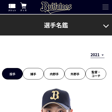
選手名鑑
監督・
投手
捕手
内野手
外野手
コーチ