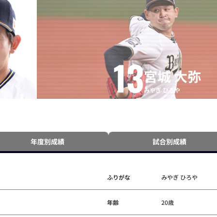
13
宮城 大弥
みやぎ ひろや
年度別成績
試合別成績
ふりがな
みやぎ ひろや
年齢
20歳