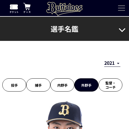
選手名鑑
監督・
投手
捕手
内野手
外野手
コーチ