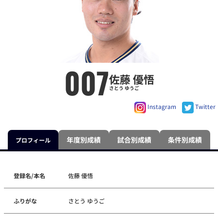
007
佐藤 優悟
さとう ゆうご
Instagram
Twitter
年度別成績
試合別成績
条件別成績
プロフィール
登録名/本名
佐藤 優悟
ふりがな
さとう ゆうご