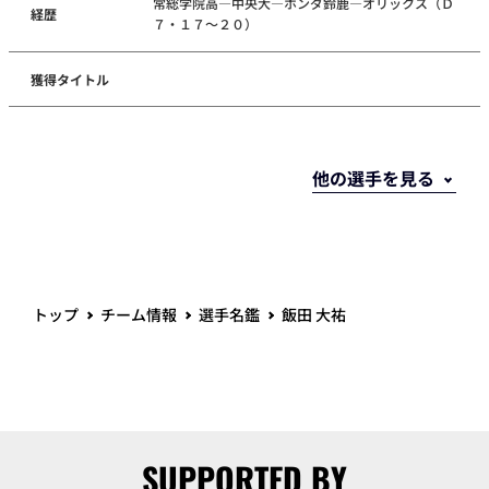
常総学院高―中央大―ホンダ鈴鹿―オリックス（Ｄ
経歴
７・１７～２０）
獲得タイトル
トップ
チーム情報
選手名鑑
飯田 大祐
SUPPORTED BY