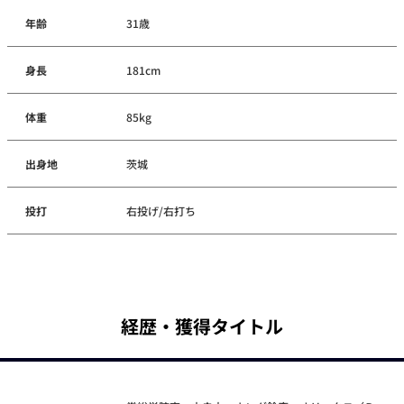
年齢
31歳
身長
181cm
体重
85kg
出身地
茨城
投打
右投げ/右打ち
経歴・獲得タイトル