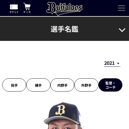
選手名鑑
監督・
投手
捕手
内野手
外野手
コーチ