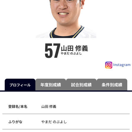
57
山田 修義
やまだ のぶよし
Instagram
年度別成績
試合別成績
条件別成績
プロフィール
登録名/本名
山田 修義
ふりがな
やまだ のぶよし