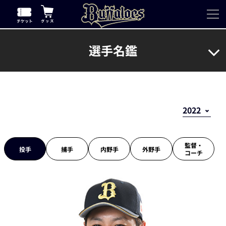
選手名鑑
監督・
投手
捕手
内野手
外野手
コーチ