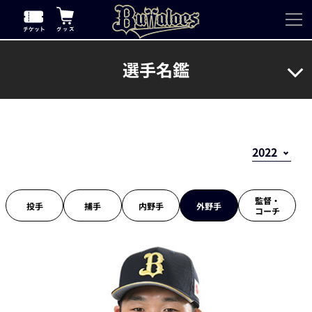
選手名鑑
監督・
投手
捕手
内野手
外野手
コーチ