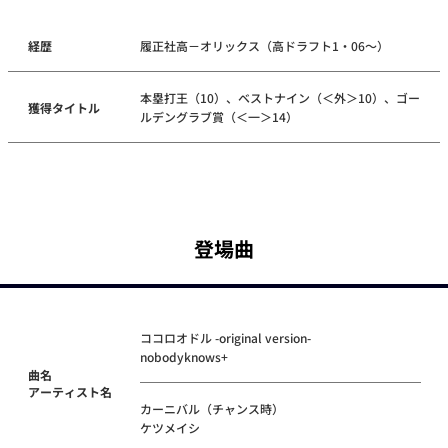
経歴
履正社高－オリックス（高ドラフト1・06～）
本塁打王（10）、ベストナイン（＜外＞10）、ゴー
獲得タイトル
ルデングラブ賞（＜一＞14）
登場曲
ココロオドル -original version-
nobodyknows+
曲名
アーティスト名
カーニバル（チャンス時）
ケツメイシ