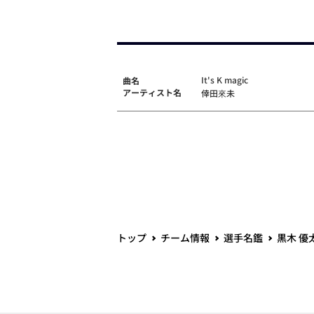
It's K magic
曲名
アーティスト名
倖田來未
トップ
チーム情報
選手名鑑
黒木 優