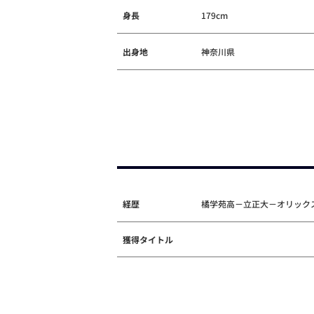
身長
179cm
出身地
神奈川県
経歴
橘学苑高－立正大－オリックス
獲得タイトル