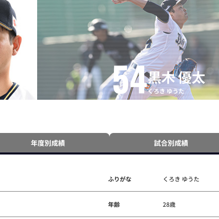
54
黒木 優太
くろき ゆうた
年度別成績
試合別成績
ふりがな
くろき ゆうた
年齢
28歳