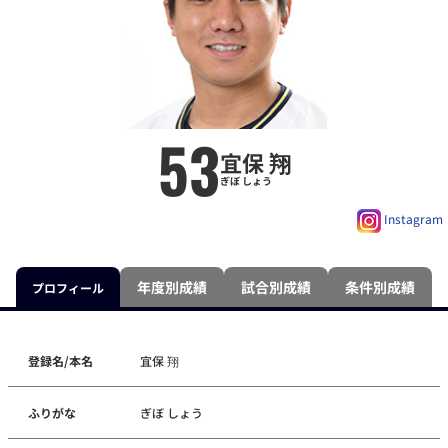
53
宜保 翔
ぎぼ しょう
Instagram
年度別成績
試合別成績
条件別成績
プロフィール
登録名/本名
宜保 翔
ふりがな
ぎぼ しょう