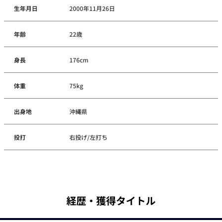
生年月日
2000年11月26日
年齢
22歳
身長
176cm
体重
75kg
出身地
沖縄県
投打
右投げ/左打ち
経歴・獲得タイトル