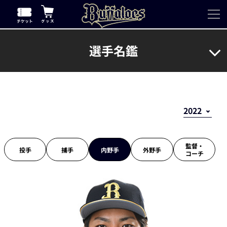
選手名鑑
監督・
投手
捕手
内野手
外野手
コーチ