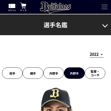
選手名鑑
監督・
投手
捕手
内野手
外野手
コーチ