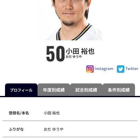
50
小田 裕也
おだ ゆうや
Instagram
Twitter
年度別成績
試合別成績
条件別成績
プロフィール
登録名/本名
小田 裕也
ふりがな
おだ ゆうや