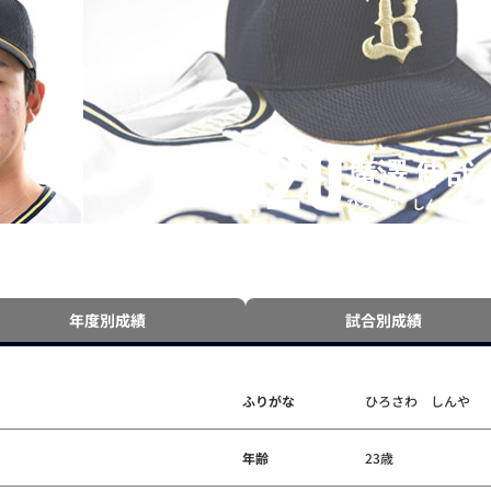
120
廣澤 伸哉
ひろさわ しんや
年度別成績
試合別成績
ふりがな
ひろさわ しんや
年齢
23歳