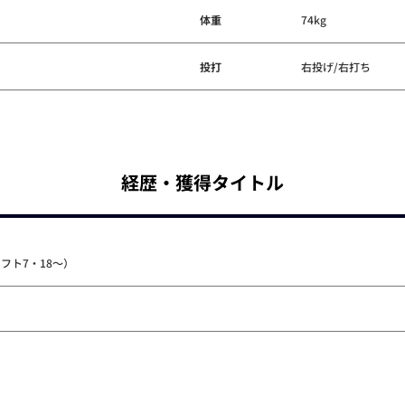
体重
74kg
投打
右投げ/右打ち
経歴・獲得タイトル
フト7・18～）