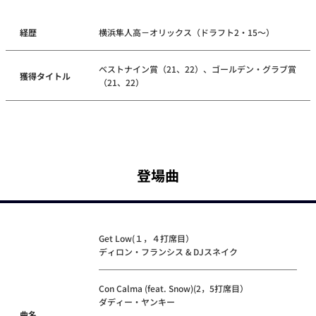
経歴
横浜隼人高－オリックス（ドラフト2・15～）
ベストナイン賞（21、22）、ゴールデン・グラブ賞
獲得タイトル
（21、22）
登場曲
Get Low(１，４打席目）
ディロン・フランシス & DJスネイク
Con Calma (feat. Snow)(2，5打席目）
ダディー・ヤンキー
曲名