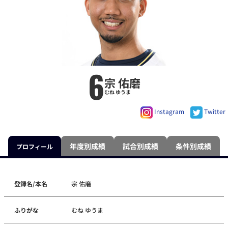
6
宗 佑磨
むね ゆうま
Instagram
Twitter
年度別成績
試合別成績
条件別成績
プロフィール
登録名/本名
宗 佑磨
ふりがな
むね ゆうま