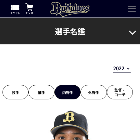
選手名鑑
監督・
投手
捕手
内野手
外野手
コーチ