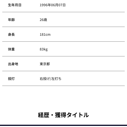
生年月日
1996年06月07日
年齢
26歳
身長
181cm
体重
83kg
出身地
東京都
投打
右投げ/左打ち
経歴・獲得タイトル