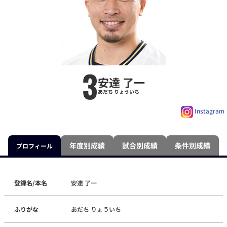
3
安達 了一
あだち りょういち
Instagram
年度別成績
試合別成績
条件別成績
プロフィール
登録名/本名
安達 了一
ふりがな
あだち りょういち