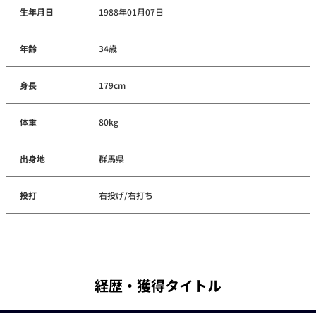
生年月日
1988年01月07日
年齢
34歳
身長
179cm
体重
80kg
出身地
群馬県
投打
右投げ/右打ち
経歴・獲得タイトル