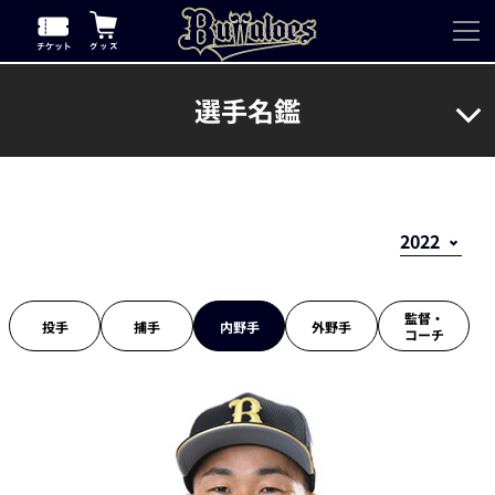
選手名鑑
監督・
投手
捕手
内野手
外野手
コーチ