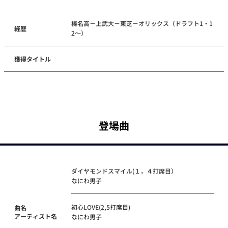
榛名高－上武大－東芝－オリックス（ドラフト1・1
経歴
2～）
獲得タイトル
登場曲
ダイヤモンドスマイル(１，４打席目）
なにわ男子
初心LOVE(2,5打席目)
曲名
アーティスト名
なにわ男子