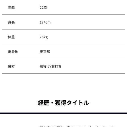
年齢
22歳
身長
174cm
体重
78kg
出身地
東京都
投打
右投げ/右打ち
経歴・獲得タイトル