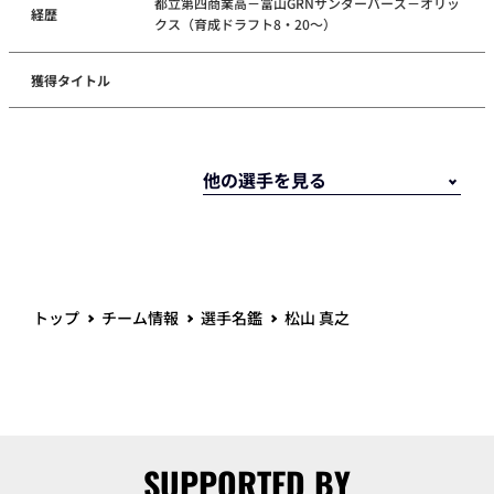
都立第四商業高－富山GRNサンダーバーズ－オリッ
経歴
クス（育成ドラフト8・20～）
獲得タイトル
トップ
チーム情報
選手名鑑
松山 真之
SUPPORTED BY