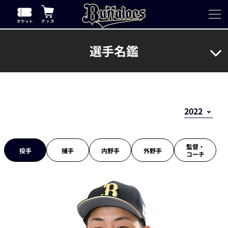
選手名鑑
監督・
投手
捕手
内野手
外野手
コーチ