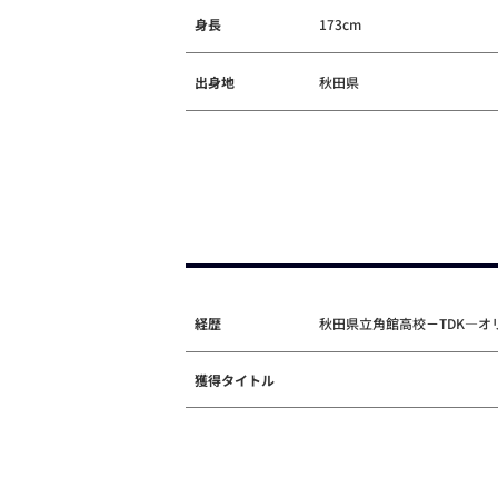
身長
173cm
出身地
秋田県
経歴
秋田県立角館高校－TDK―オ
獲得タイトル