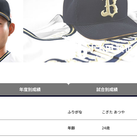
56
小木田 敦也
こぎた あつや
年度別成績
試合別成績
ふりがな
こぎた あつや
年齢
24歳