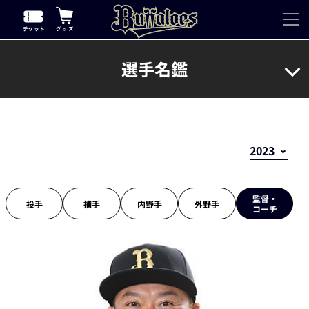
選手名鑑
監督・
投手
捕手
内野手
外野手
コーチ