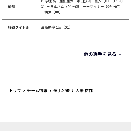
PL学園高－亜細亜大－本田技研－巨人（D1・97～0
経歴
3）－日本ハム（04～05）－米マイナー（06～07）
－横浜（08）
獲得タイトル
最高勝率 1回（01）
トップ
チーム情報
選手名鑑
入来 祐作