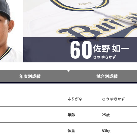
60
佐野 如一
さの ゆきかず
年度別成績
試合別成績
ふりがな
さの ゆきかず
年齢
25歳
体重
83kg