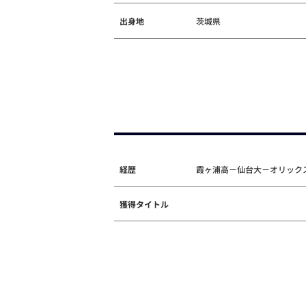
出身地
茨城県
経歴
霞ヶ浦高－仙台大－オリックス
獲得タイトル