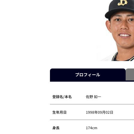
プロフィール
登録名/本名
佐野 如一
生年月日
1998年09月02日
身長
174cm