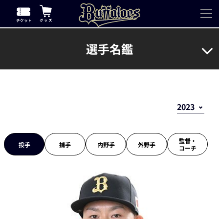
選手名鑑
監督・
投手
捕手
内野手
外野手
コーチ