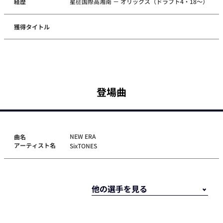
経歴
星槎国際高湘南 － オリックス（ドラフト4・18～）
獲得タイトル
登場曲
NEW ERA
曲名
アーティスト名
SixTONES